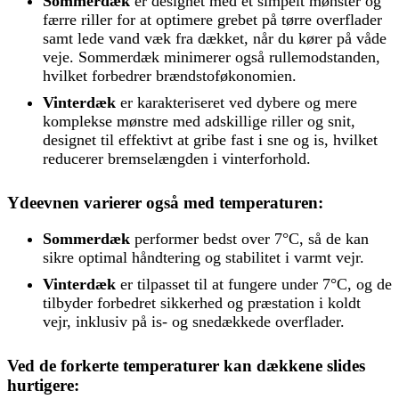
Sommerdæk
er designet med et simpelt mønster og
færre riller for at optimere grebet på tørre overflader
samt lede vand væk fra dækket, når du kører på våde
veje. Sommerdæk minimerer også rullemodstanden,
hvilket forbedrer brændstoføkonomien.
Vinterdæk
er karakteriseret ved dybere og mere
komplekse mønstre med adskillige riller og snit,
designet til effektivt at gribe fast i sne og is, hvilket
reducerer bremselængden i vinterforhold.
Ydeevnen varierer også med temperaturen:
Sommerdæk
performer bedst over 7°C, så de kan
sikre optimal håndtering og stabilitet i varmt vejr.
Vinterdæk
er tilpasset til at fungere under 7°C, og de
tilbyder forbedret sikkerhed og præstation i koldt
vejr, inklusiv på is- og snedækkede overflader.
Ved de forkerte temperaturer kan dækkene slides
hurtigere: