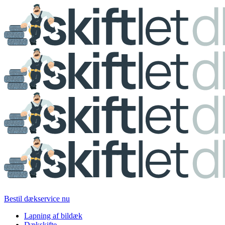
Bestil dækservice nu
Lapning af bildæk
Dækskifte