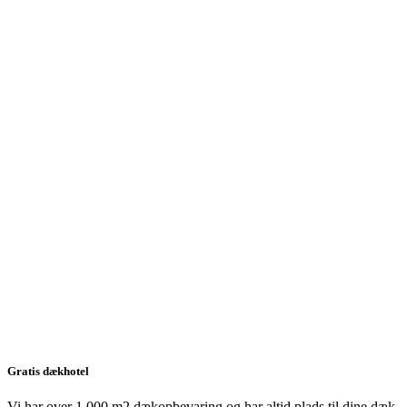
Gratis dækhotel
Vi har over 1.000 m2 dækopbevaring og har altid plads til dine dæk.