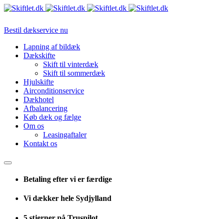
Bestil dækservice nu
Lapning af bildæk
Dækskifte
Skift til vinterdæk
Skift til sommerdæk
Hjulskifte
Airconditionservice
Dækhotel
Afbalancering
Køb dæk og fælge
Om os
Leasingaftaler
Kontakt os
Betaling efter vi er færdige
Vi dækker hele Sydjylland
5 stjerner på Truspilot