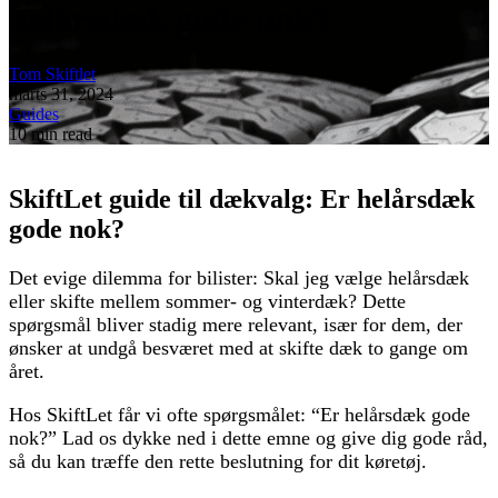
helårsdæk gode nok?
Tom Skiftlet
marts 31, 2024
Guides
10 min read
SkiftLet guide til dækvalg: Er helårsdæk
gode nok?
Det evige dilemma for bilister: Skal jeg vælge helårsdæk
eller skifte mellem sommer- og vinterdæk? Dette
spørgsmål bliver stadig mere relevant, især for dem, der
ønsker at undgå besværet med at skifte dæk to gange om
året.
Hos SkiftLet får vi ofte spørgsmålet: “Er helårsdæk gode
nok?” Lad os dykke ned i dette emne og give dig gode råd,
så du kan træffe den rette beslutning for dit køretøj.