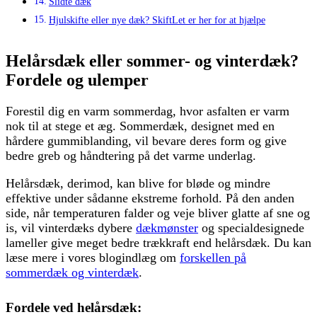
Slidte dæk
Hjulskifte eller nye dæk? SkiftLet er her for at hjælpe
Helårsdæk eller sommer- og vinterdæk?
Fordele og ulemper
Forestil dig en varm sommerdag, hvor asfalten er varm
nok til at stege et æg. Sommerdæk, designet med en
hårdere gummiblanding, vil bevare deres form og give
bedre greb og håndtering på det varme underlag.
Helårsdæk, derimod, kan blive for bløde og mindre
effektive under sådanne ekstreme forhold. På den anden
side, når temperaturen falder og veje bliver glatte af sne og
is, vil vinterdæks dybere
dækmønster
og specialdesignede
lameller give meget bedre trækkraft end helårsdæk. Du kan
læse mere i vores blogindlæg om
forskellen på
sommerdæk og vinterdæk
.
Fordele ved helårsdæk: