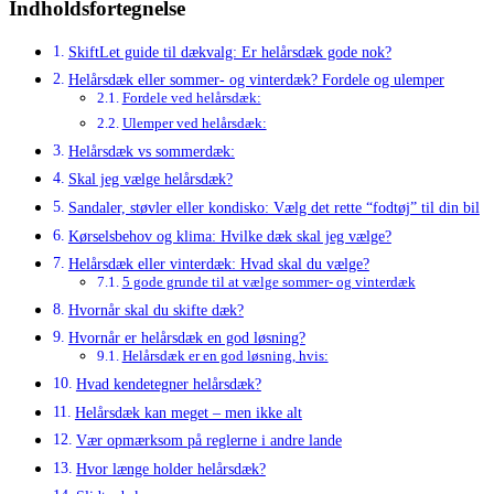
Indholdsfortegnelse
SkiftLet guide til dækvalg: Er helårsdæk gode nok?
Helårsdæk eller sommer- og vinterdæk? Fordele og ulemper
Fordele ved helårsdæk:
Ulemper ved helårsdæk:
Helårsdæk vs sommerdæk:
Skal jeg vælge helårsdæk?
Sandaler, støvler eller kondisko: Vælg det rette “fodtøj” til din bil
Kørselsbehov og klima: Hvilke dæk skal jeg vælge?
Helårsdæk eller vinterdæk: Hvad skal du vælge?
5 gode grunde til at vælge sommer- og vinterdæk
Hvornår skal du skifte dæk?
Hvornår er helårsdæk en god løsning?
Helårsdæk er en god løsning, hvis:
Hvad kendetegner helårsdæk?
Helårsdæk kan meget – men ikke alt
Vær opmærksom på reglerne i andre lande
Hvor længe holder helårsdæk?