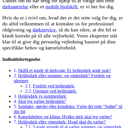
Uanset om du har brug for hjælp til at vælge den rette
dækstørrelse
eller et
mobilt hjulskift
, er vi her for dig.
Hvis du er i tvivl om, hvad der er det rette valg for dig, er
du altid velkommen til at kontakte os for professionel
rådgivning og
dækservice
, så du kan sikre, at din bil er
klædt korrekt på til alle vejforhold. Vores eksperter står
klar til at give dig personlig vejledning baseret på dine
specifikke behov og kørselsforhold.
Indholdsfortegnelse
SkiftLet guide til dækvalg: Er helårsdæk gode nok?
Helårsdæk eller sommer- og vinterdæk? Fordele og
ulemper
Fordele ved helårsdæk:
Ulemper ved helårsdæk:
Helårsdæk vs sommerdæk:
Skal jeg vælge helårsdæk?
Sandaler, støvler eller kondisko: Vælg det rette “fodtøj” til
din bil
Kørselsbehov og klima: Hvilke dæk skal jeg vælge?
Helårsdæk eller vinterdæk: Hvad skal du vælge?
5 gode grunde til at vælge sommer- og vinterdæk