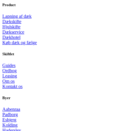
Product
Lapning af dæk
Dækskifte
Hjulskifte
Dækservice
Dækhotel
Køb dæk og fælge
Skiftlet
Guides
Ordbog
Leasing
Om os
Kontakt os
Byer
Aabenraa
Padborg
Esbjerg
Kolding
Haderslev