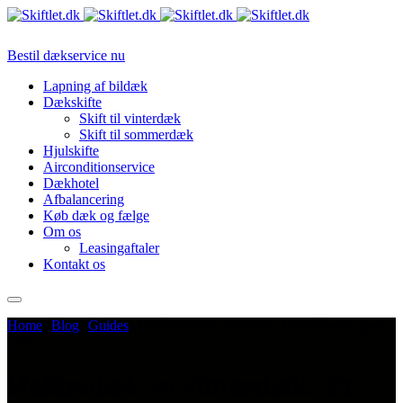
Bestil dækservice nu
Lapning af bildæk
Dækskifte
Skift til vinterdæk
Skift til sommerdæk
Hjulskifte
Airconditionservice
Dækhotel
Afbalancering
Køb dæk og fælge
Om os
Leasingaftaler
Kontakt os
Home
Blog
Guides
Helårsdæk vs vinterdæk: Er helårsdæk gode
nok?
Helårsdæk vs vinterdæk: Er