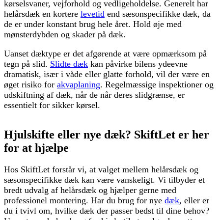
kørselsvaner, vejforhold og vedligeholdelse. Generelt har
helårsdæk en kortere
levetid
end sæsonspecifikke dæk, da
de er under konstant brug hele året. Hold øje med
mønsterdybden og skader på dæk.
Uanset dæktype er det afgørende at være opmærksom på
tegn på slid.
Slidte dæk
kan påvirke bilens ydeevne
dramatisk, især i våde eller glatte forhold, vil der være en
øget risiko for
akvaplaning
. Regelmæssige inspektioner og
udskiftning af dæk, når de når deres slidgrænse, er
essentielt for sikker kørsel.
Hjulskifte eller nye dæk? SkiftLet er her
for at hjælpe
Hos SkiftLet forstår vi, at valget mellem helårsdæk og
sæsonspecifikke dæk kan være vanskeligt. Vi tilbyder et
bredt udvalg af helårsdæk og hjælper gerne med
professionel montering. Har du brug for nye
dæk
, eller er
du i tvivl om, hvilke dæk der passer bedst til dine behov?