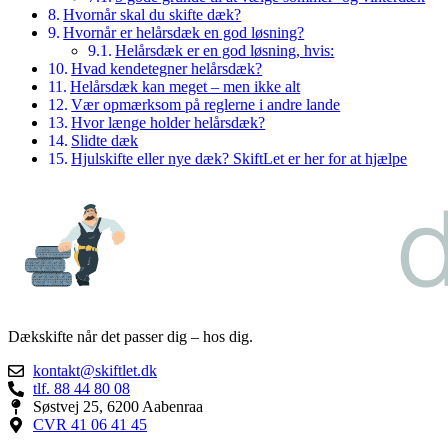
Hvornår skal du skifte dæk?
Hvornår er helårsdæk en god løsning?
Helårsdæk er en god løsning, hvis:
Hvad kendetegner helårsdæk?
Helårsdæk kan meget – men ikke alt
Vær opmærksom på reglerne i andre lande
Hvor længe holder helårsdæk?
Slidte dæk
Hjulskifte eller nye dæk? SkiftLet er her for at hjælpe
Dækskifte når det passer dig – hos dig.
kontakt@skiftlet.dk
tlf. 88 44 80 08
Søstvej 25, 6200 Aabenraa
CVR 41 06 41 45