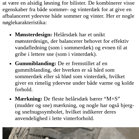
at være en alsidig løsning for bilister. De kombinerer visse
egenskaber fra både sommer- og vinterdæk for at give en
afbalanceret ydeevne både sommer og vinter. Her er nogle
nøglekarakteristika:
Mønsterdesign:
Helårsdæk har et unikt
mønsterdesign, der balancerer behovet for effektiv
vandafledning (som i sommerdæk) og evnen til at
gribe i lettere sne (som i vinterdæk).
Gummiblanding:
De er fremstillet af en
gummiblanding, der hverken er så hård som
sommerdæk eller så blød som vinterdæk, hvilket
giver en rimelig ydeevne under både varme og kolde
forhold.
Mærkning:
De fleste helårsdæk bærer “M+S”
(mudder og sne) mærkning, og nogle har også bjerg-
og snefnugssymbolet, hvilket indikerer deres
anvendelighed i lette vinterforhold.