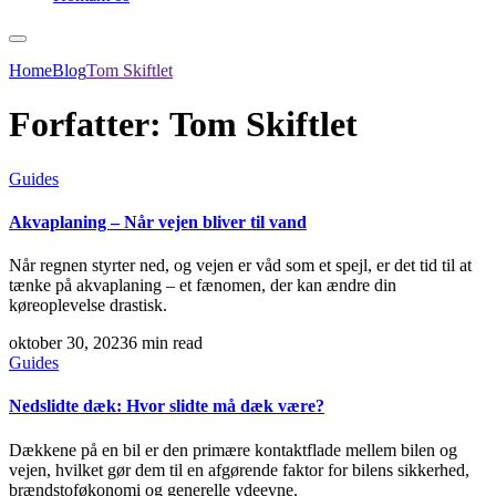
Home
Blog
Tom Skiftlet
Forfatter:
Tom Skiftlet
Guides
Akvaplaning – Når vejen bliver til vand
Når regnen styrter ned, og vejen er våd som et spejl, er det tid til at
tænke på akvaplaning – et fænomen, der kan ændre din
køreoplevelse drastisk.
oktober 30, 2023
6 min read
Guides
Nedslidte dæk: Hvor slidte må dæk være?
Dækkene på en bil er den primære kontaktflade mellem bilen og
vejen, hvilket gør dem til en afgørende faktor for bilens sikkerhed,
brændstoføkonomi og generelle ydeevne.