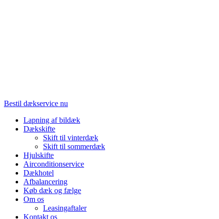
Bestil dækservice nu
Lapning af bildæk
Dækskifte
Skift til vinterdæk
Skift til sommerdæk
Hjulskifte
Airconditionservice
Dækhotel
Afbalancering
Køb dæk og fælge
Om os
Leasingaftaler
Kontakt os